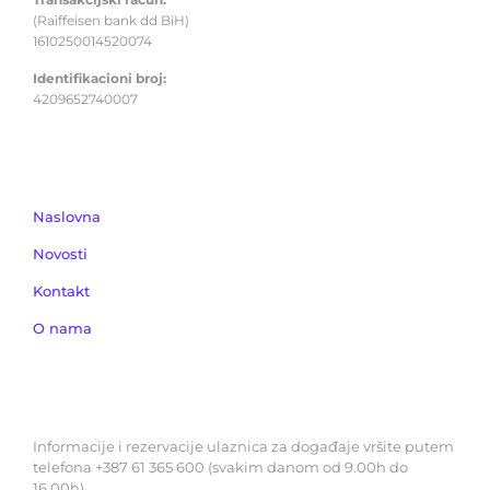
(Raiffeisen bank dd BiH)
1610250014520074
Identifikacioni broj:
4209652740007
IZDVOJENO
Naslovna
Novosti
Kontakt
O nama
REZERVACIJE ULAZNICA
Informacije i rezervacije ulaznica za događaje vršite putem
telefona +387 61 365 600 (svakim danom od 9.00h do
16.00h)