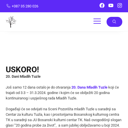
+387 35 280 026
USKORO!
20. Dani Mladih Tuzle
Još samo 12 dana ostalo je do otvaranja
20. Dana Mladih Tuzle
koji će
trajati od 3.3 – 31.3.2024. godine i kojim će se obilježiti 20 godina
kontinuiranog i uspješnog rada Mladih Tuzle.
Događaji će se odvijati na Sceni Pozorišta mladih Tuzle u saradnji sa
Centar za kulturu Tuzla, kao i prostorijama Bosanskog kulturnog centra
TK u saradnji sa JU Bosanski kulturni centar TK. Naš ovogodišnji slogan
glasi “20 godina probe za život”, a sam jubilej obilježavamo u boji 2024.