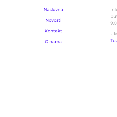
Naslovna
Inf
pu
Novosti
9.0
Kontakt
Ula
Tu
O nama
– 2025. Sva prava zadržana.