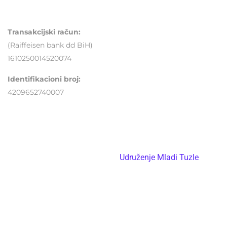
Mjesto sigurnog odrastanja
Transakcijski račun:
(Raiffeisen bank dd BiH)
1610250014520074
Identifikacioni broj:
4209652740007
Copyright
Udruženje Mladi Tuzle
© 2004 