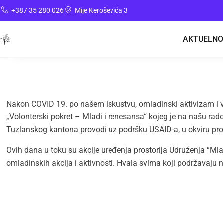
+387 35 280 026
Mije Keroševića 3
AKTUELNO
Nakon COVID 19. po našem iskustvu, omladinski aktivizam i v
„Volonterski pokret – Mladi i renesansa“ kojeg je na našu ra
Tuzlanskog kantona provodi uz podršku USAID-a, u okviru p
Ovih dana u toku su akcije uređenja prostorija Udruženja “Mlad
omladinskih akcija i aktivnosti. Hvala svima koji podržavaju n
UDRUŽENJE MLADI TUZLE