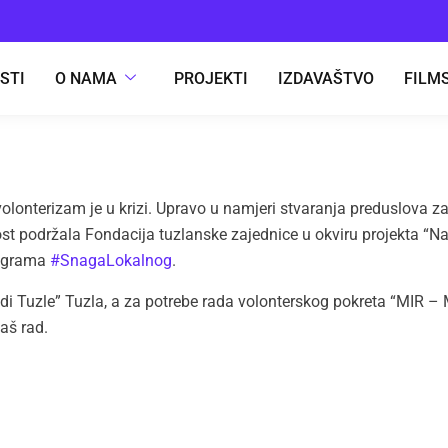
STI
O NAMA
PROJEKTI
IZDAVAŠTVO
FILMS
olonterizam je u krizi. Upravo u namjeri stvaranja preduslova 
dost podržala Fondacija tuzlanske zajednice u okviru projekta “
rograma
#SnagaLokalnog
.
i Tuzle” Tuzla, a za potrebe rada volonterskog pokreta “MIR – Ml
aš rad.
IZDVOJENO
RE