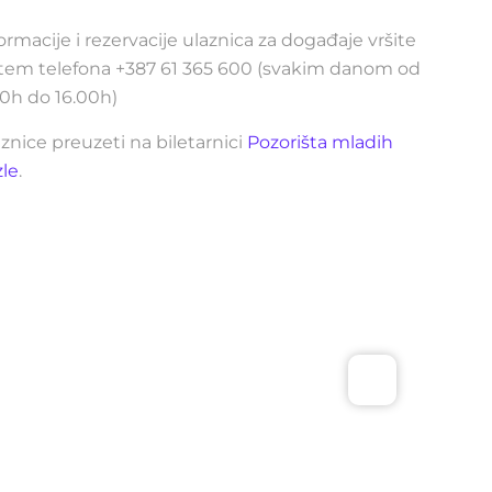
ormacije i rezervacije ulaznica za događaje vršite
tem telefona +387 61 365 600 (svakim danom od
0h do 16.00h)
znice preuzeti na biletarnici
Pozorišta mladih
zle
.