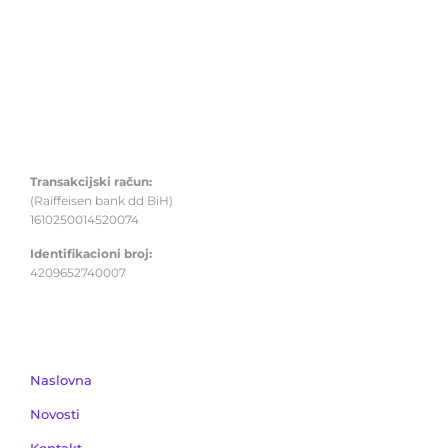
UDRUŽENJE MLADI TUZLE
Mjesto sigurnog odrastanja
Transakcijski račun:
(Raiffeisen bank dd BiH)
1610250014520074
Identifikacioni broj:
4209652740007
IZDVOJENO
Naslovna
Novosti