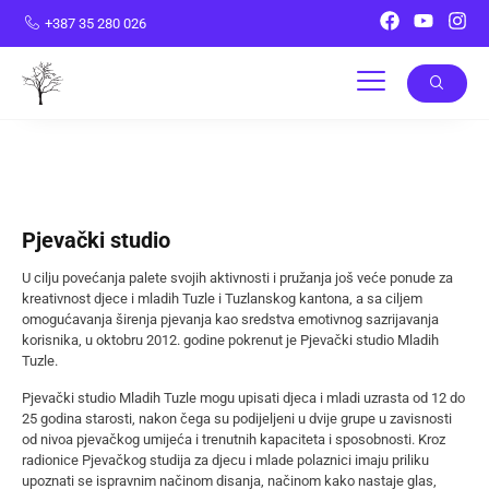
+387 35 280 026
Pjevački studio
U cilju povećanja palete svojih aktivnosti i pružanja još veće ponude za
kreativnost djece i mladih Tuzle i Tuzlanskog kantona, a sa ciljem
omogućavanja širenja pjevanja kao sredstva emotivnog sazrijavanja
korisnika, u oktobru 2012. godine pokrenut je Pjevački studio Mladih
Tuzle.
Pjevački studio Mladih Tuzle mogu upisati djeca i mladi uzrasta od 12 do
25 godina starosti, nakon čega su podijeljeni u dvije grupe u zavisnosti
od nivoa pjevačkog umijeća i trenutnih kapaciteta i sposobnosti. Kroz
radionice Pjevačkog studija za djecu i mlade polaznici imaju priliku
upoznati se ispravnim načinom disanja, načinom kako nastaje glas,