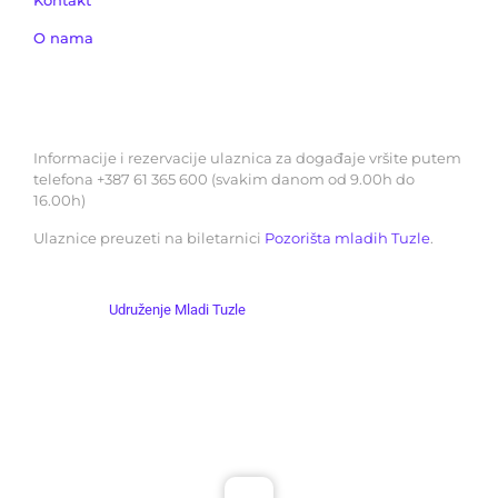
Kontakt
O nama
REZERVACIJE ULAZNICA
Informacije i rezervacije ulaznica za događaje vršite putem
telefona +387 61 365 600 (svakim danom od 9.00h do
16.00h)
Ulaznice preuzeti na biletarnici
Pozorišta mladih Tuzle
.
Copyright
Udruženje Mladi Tuzle
© 2004 – 2025. Sva prava zadržana.