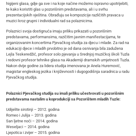
higijeni glasa, gdje ga sve i na koje načine možemo ispravno upotrijebiti,
te kako koristiti glas u pozorišnim predstavama, ali i u svrhu
prezentacijskih vještina. Obrađuju se kompozicije različitih pravaca u
muzici kroz grupni i individualni rad sa polaznicima.
Polaznici svoja dostignuća imaju priliku prikazati u pozorišnim
predstavama, performansima, razičitim javnim manifestacijama, te
organizovanim koncertima Pjevačkog studija za djecu i mlade. Za rad na
edukaciji djece i mladih prvobitno je od dana osnivanja bila zadužena
Lejla Teskeredžić, profesor solo pjevanja u Srednjoj muzičkoj školi Tuzla
i redovni profesor tehnike glasa na Akademiji dramskih umjetnosti Tuzla.
Nakon dvije godine za lidera studija imenovana je Anela Huremović,
magistar engleskog jezika i književnosti i dugogodišnja saradnica u radu
Pjevačkog studija.
Polaznici Pjevačkog studija su imali priliku učestvovati u pozorišnim
predstavama nastalim u koprodukciji sa Pozorištem mladih Tuzle:
Udijelite sirotinji – 2012. godina
Romeo i Julija – 2013. godina
San ljetne noći – 2014. godina
Weseljaci – 2014. godina
Ljepotica i zvijer – 2015. godina