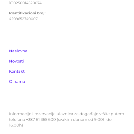
1610250014520074
Identifikacioni broj:
4209652740007
IZDVOJENO
Naslovna
Novosti
Kontakt
O nama
REZERVACIJE ULAZNICA
Informacije i rezervacije ulaznica za događaje vršite putem
telefona +387 61 365 600 (svakim danom od 9.00h do
16.00h)