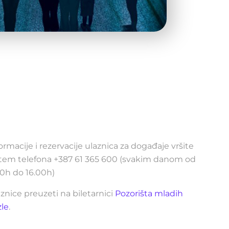
ZERVACIJE ULAZNICA
ormacije i rezervacije ulaznica za događaje vršite
tem telefona +387 61 365 600 (svakim danom od
0h do 16.00h)
znice preuzeti na biletarnici
Pozorišta mladih
zle
.