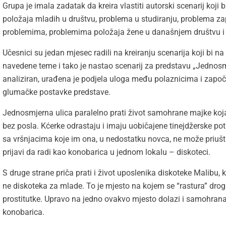
Grupa je imala zadatak da kreira vlastiti autorski scenarij koji
položaja mladih u društvu, problema u studiranju, problema za
problemima, problemima položaja žene u današnjem društvu i 
Učesnici su jedan mjesec radili na kreiranju scenarija koji bi n
navedene teme i tako je nastao scenarij za predstavu „Jednosmje
analiziran, urađena je podjela uloga među polaznicima i započe
glumačke postavke predstave.
Jednosmjerna ulica paralelno prati život samohrane majke koja 
bez posla. Kćerke odrastaju i imaju uobičajene tinejdžerske po
sa vršnjacima koje im ona, u nedostatku novca, ne može priuštit
prijavi da radi kao konobarica u jednom lokalu – diskoteci.
S druge strane priča prati i život uposlenika diskoteke Malibu,
ne diskoteka za mlade. To je mjesto na kojem se “rastura” drog
prostitutke. Upravo na jedno ovakvo mjesto dolazi i samohrana
konobarica.