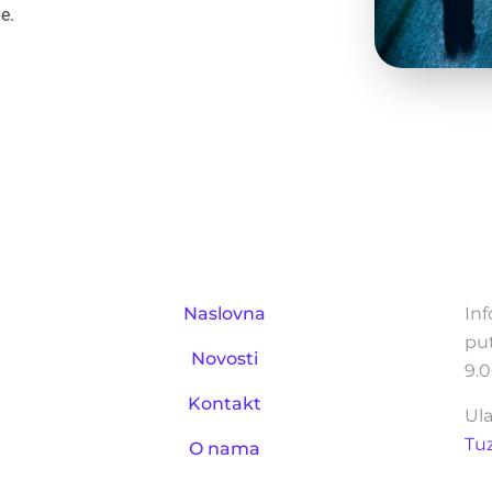
e.
IZDVOJENO
RE
Naslovna
Inf
pu
Novosti
9.0
Kontakt
Ula
Tu
O nama