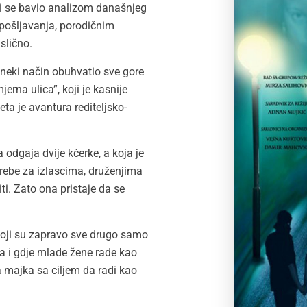
 bi se bavio analizom današnjeg
pošljavanja, porodičnim
slično.
a neki način obuhvatio sve gore
rna ulica”, koji je kasnije
ta je avantura rediteljsko-
odgaja dvije kćerke, a koja je
trebe za izlascima, druženjima
i. Zato ona pristaje da se
 koji su zapravo sve drugo samo
a i gdje mlade žene rade kao
 majka sa ciljem da radi kao