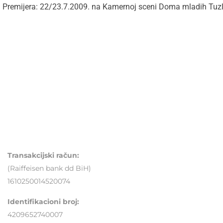
Premijera: 22/23.7.2009. na Kamernoj sceni Doma mladih Tuzl
UDRUŽENJE MLADI TUZLE
Mjesto sigurnog odrastanja
Transakcijski račun:
(Raiffeisen bank dd BiH)
1610250014520074
Identifikacioni broj:
4209652740007